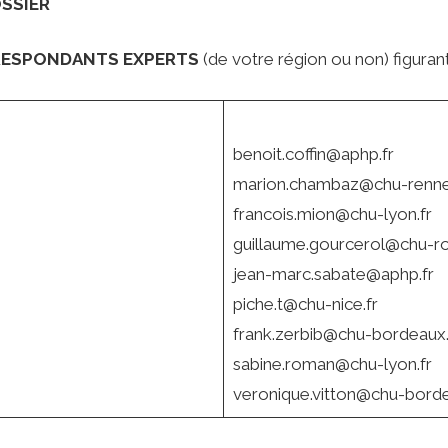
SSIER
ESPONDANTS EXPERTS
(de votre région ou non)
figurant
benoit.coffin@aphp.fr
marion.chambaz@chu-renne
francois.mion@chu-lyon.fr
guillaume.gourcerol@chu-ro
jean-marc.sabate@aphp.fr
piche.t@chu-nice.fr
frank.zerbib@chu-bordeaux.
sabine.roman@chu-lyon.fr
veronique.vitton@chu-borde