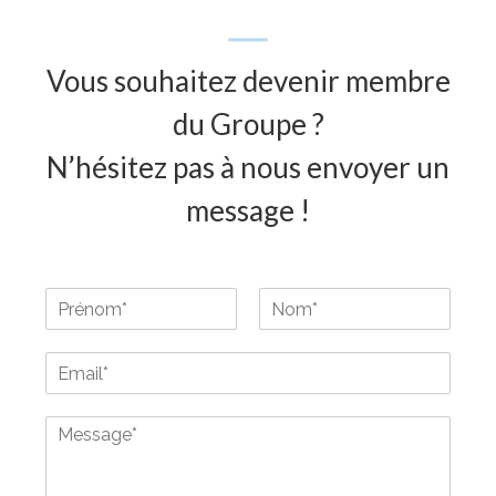
Vous souhaitez devenir membre
du Groupe ?
N’hésitez pas à nous envoyer un
message !
P
r
P
N
é
r
o
E
n
é
m
m
o
n
a
m
o
M
m
i
&
e
l
N
s
*
o
s