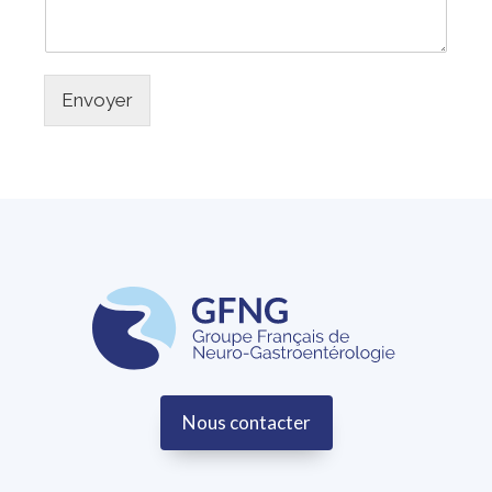
m
a
*
g
e
*
Envoyer
Nous contacter