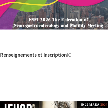
Renseignements et Insc
r
iption
IC
I