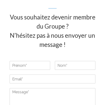
Vous souhaitez devenir membre
du Groupe ?
N’hésitez pas à nous envoyer un
message !
P
r
P
N
é
r
o
E
n
é
m
m
o
n
a
m
o
M
m
i
&
e
l
N
s
*
o
s