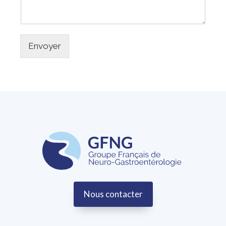
m
a
*
g
e
*
Envoyer
Nous contacter